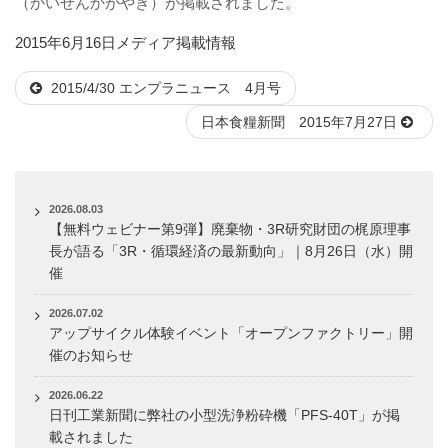
（かいせんかがやき）が掲載されました。
投
カ
2015年6月16日
メディア掲載情報
稿
テ
2015/4/30 エンプラニュース 4月号
日:
ゴ
リ
日本食糧新聞 2015年7月27日
ー
2026.08.03
【無料ウェビナー第9弾】廃棄物・3R研究財団の梶原理事
長が語る「3R・循環経済の最新動向」｜8月26日（水）開
催
2026.07.02
アップサイクル体験イベント「オープンファクトリー」開
催のお知らせ
2026.06.22
日刊工業新聞に弊社の小型洗浄粉砕機「PFS-40T」が掲
載されました