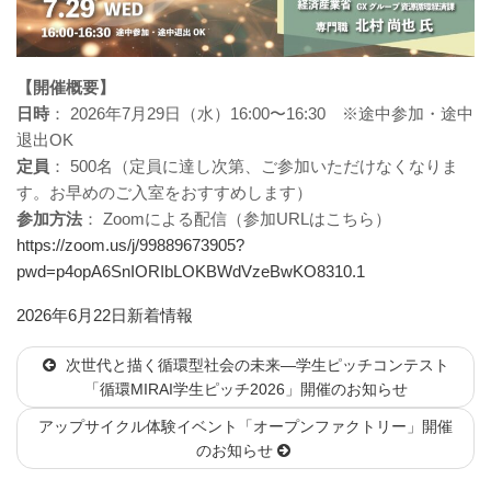
【開催概要】
日時
： 2026年7月29日（水）16:00〜16:30 ※途中参加・途中
退出OK
定員
： 500名（定員に達し次第、ご参加いただけなくなりま
す。お早めのご入室をおすすめします）
参加方法
： Zoomによる配信（参加URLはこちら）
https://zoom.us/j/99889673905?
pwd=p4opA6SnIORIbLOKBWdVzeBwKO8310.1
投
カ
2026年6月22日
新着情報
稿
テ
次世代と描く循環型社会の未来―学生ピッチコンテスト
日:
ゴ
「循環MIRAI学生ピッチ2026」開催のお知らせ
リ
ー
アップサイクル体験イベント「オープンファクトリー」開催
のお知らせ