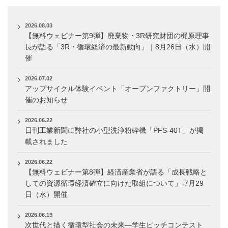
2026.08.03
【無料ウェビナー第9弾】廃棄物・3R研究財団の梶原理事
長が語る「3R・循環経済の最新動向」｜8月26日（水）開
催
2026.07.02
アップサイクル体験イベント「オープンファクトリー」開
催のお知らせ
2026.06.22
日刊工業新聞に弊社の小型洗浄粉砕機「PFS-40T」が掲
載されました
2026.06.22
【無料ウェビナー第8弾】経済産業省が語る「成長戦略と
しての資源循環経済確立に向けた取組について」-7月29
日（水）開催
2026.06.19
次世代と描く循環型社会の未来―学生ピッチコンテスト