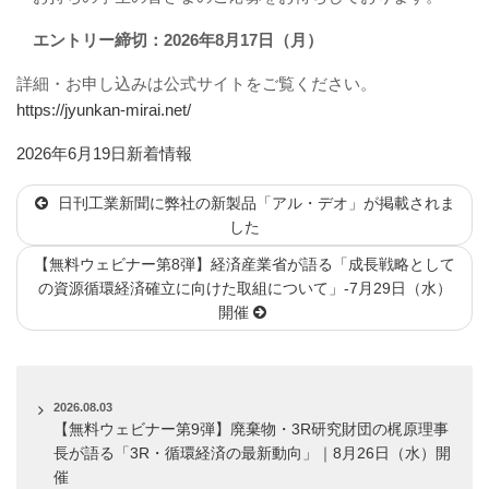
エントリー締切：2026年8月17日（月）
詳細・お申し込みは公式サイトをご覧ください。
https://jyunkan-mirai.net/
投
カ
2026年6月19日
新着情報
稿
テ
日刊工業新聞に弊社の新製品「アル・デオ」が掲載されま
日:
ゴ
した
リ
ー
【無料ウェビナー第8弾】経済産業省が語る「成長戦略として
の資源循環経済確立に向けた取組について」-7月29日（水）
開催
2026.08.03
【無料ウェビナー第9弾】廃棄物・3R研究財団の梶原理事
長が語る「3R・循環経済の最新動向」｜8月26日（水）開
催