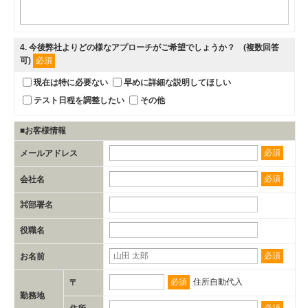
4
. 今後弊社よりどの様なアプローチがご希望でしょうか？ (複数回答
可)​
必須
現在は特に必要ない
早めに詳細な説明してほしい
テスト日程を調整したい
その他​
■お客様情報
必須
メールアドレス
必須
会社名
⌘部署名
役職名
必須
お名前
必須
住所自動代入
〒
勤務地