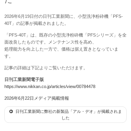
2026年6月19日付の日刊工業新聞に、小型洗浄粉砕機「PFS-
40T」の記事が掲載されました。
「PFS-40T」は、既存の小型洗浄粉砕機「PFSシリーズ」を全
面改良したものです。メンテナンス性を高め、
処理能力を向上した一方で、価格は据え置きとなっていま
す。
記事の詳細は下記よりご覧いただけます。
日刊工業新聞電子版
https://www.nikkan.co.jp/articles/view/00784478
投
カ
2026年6月22日
メディア掲載情報
稿
テ
日刊工業新聞に弊社の新製品「アル・デオ」が掲載されま
日:
ゴ
した
リ
ー