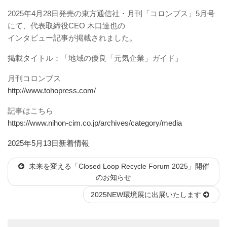
2025年4月28日発売の東方通信社・月刊「コロンブス」5月号
にて、代表取締役CEO 木口達也の
インタビュー記事が掲載されました。
掲載タイトル：「地域の優良「元気企業」ガイド」
月刊コロンブス
http://www.tohopress.com/
記事はこちら
https://www.nihon-cim.co.jp/archives/category/media
投
カ
2025年5月13日
新着情報
稿
テ
未来を変える「Closed Loop Recycle Forum 2025」開催
日:
ゴ
のお知らせ
リ
ー
2025NEW環境展に出展いたします