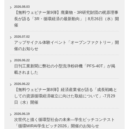
2026.08.03
【無料ウェビナー第9弾】廃棄物・3R研究財団の梶原理事
長が語る「3R・循環経済の最新動向」｜8月26日（水）開
催
2026.07.02
アップサイクル体験イベント「オープンファクトリー」開
催のお知らせ
2026.06.22
日刊工業新聞に弊社の小型洗浄粉砕機「PFS-40T」が掲
載されました
2026.06.22
【無料ウェビナー第8弾】経済産業省が語る「成長戦略と
しての資源循環経済確立に向けた取組について」-7月29
日（水）開催
2026.06.19
次世代と描く循環型社会の未来―学生ピッチコンテスト
「循環MIRAI学生ピッチ2026」開催のお知らせ