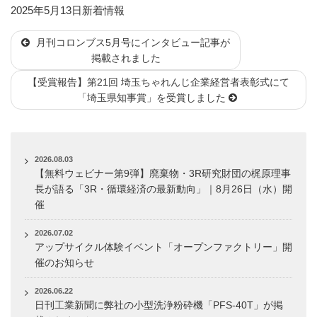
投
カ
2025年5月13日
新着情報
稿
テ
月刊コロンブス5月号にインタビュー記事が
日:
ゴ
掲載されました
リ
ー
【受賞報告】第21回 埼玉ちゃれんじ企業経営者表彰式にて
「埼玉県知事賞」を受賞しました
2026.08.03
【無料ウェビナー第9弾】廃棄物・3R研究財団の梶原理事
長が語る「3R・循環経済の最新動向」｜8月26日（水）開
催
2026.07.02
アップサイクル体験イベント「オープンファクトリー」開
催のお知らせ
2026.06.22
日刊工業新聞に弊社の小型洗浄粉砕機「PFS-40T」が掲