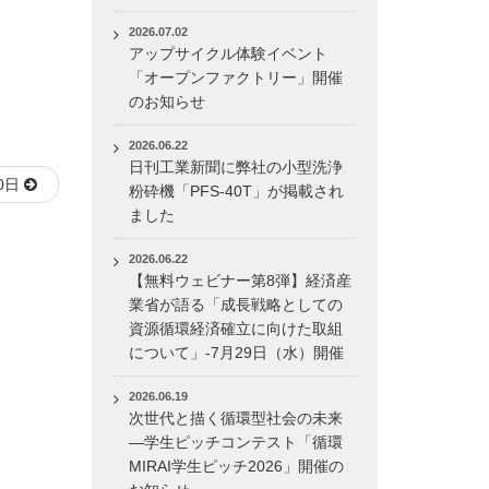
2026.07.02
アップサイクル体験イベント
「オープンファクトリー」開催
のお知らせ
2026.06.22
日刊工業新聞に弊社の小型洗浄
0日
粉砕機「PFS-40T」が掲載され
ました
2026.06.22
【無料ウェビナー第8弾】経済産
業省が語る「成長戦略としての
資源循環経済確立に向けた取組
について」-7月29日（水）開催
2026.06.19
次世代と描く循環型社会の未来
―学生ピッチコンテスト「循環
MIRAI学生ピッチ2026」開催の