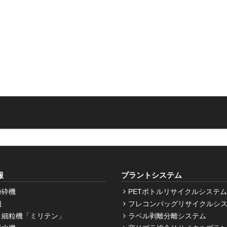
報
プラントシステム
粉砕機
PETボトルリサイクルシステム
機
フレコンバッグリサイクルシ
・細粒機「ミリテン」
ラベル剥離分離システム