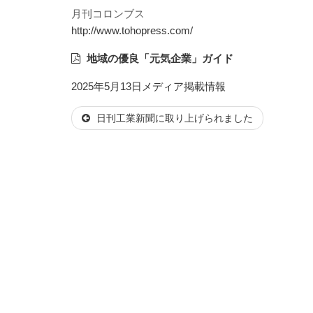
月刊コロンブス
http://www.tohopress.com/
地域の優良「元気企業」ガイド
投
カ
2025年5月13日
メディア掲載情報
稿
テ
日刊工業新聞に取り上げられました
日:
ゴ
リ
ー