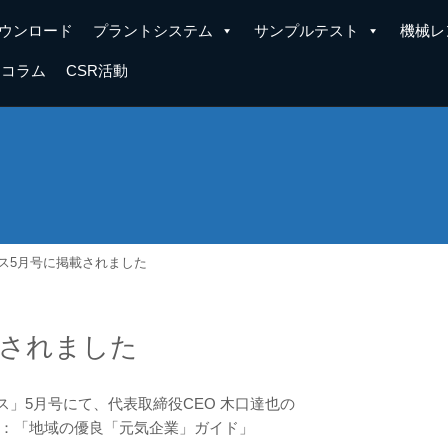
ウンロード
プラントシステム
サンプルテスト
機械レ
コラム
CSR活動
ス5月号に掲載されました
載されました
ブス」5月号にて、代表取締役CEO 木口達也の
：「地域の優良「元気企業」ガイド」