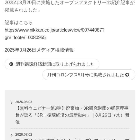
2025年3月20日に実施したオープンファクトリーの紹介記事が
掲載されました。
記事はこちら
https://www.nikkan.co.jp/articles/view/00744087?
gnr_footer=0080955
投
カ
2025年3月26日
メディア掲載情報
稿
テ
週刊循環経済新聞に取り上げられました
日:
ゴ
リ
月刊コロンブス5月号に掲載されました
ー
2026.08.03
【無料ウェビナー第9弾】廃棄物・3R研究財団の梶原理事
長が語る「3R・循環経済の最新動向」｜8月26日（水）開
催
2026.07.02