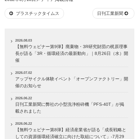
稿
テ
プラスチックタイムス
日刊工業新聞
日:
ゴ
リ
ー
2026.08.03
【無料ウェビナー第9弾】廃棄物・3R研究財団の梶原理事
長が語る「3R・循環経済の最新動向」｜8月26日（水）開
催
2026.07.02
アップサイクル体験イベント「オープンファクトリー」開
催のお知らせ
2026.06.22
日刊工業新聞に弊社の小型洗浄粉砕機「PFS-40T」が掲
載されました
2026.06.22
【無料ウェビナー第8弾】経済産業省が語る「成長戦略と
しての資源循環経済確立に向けた取組について」-7月29