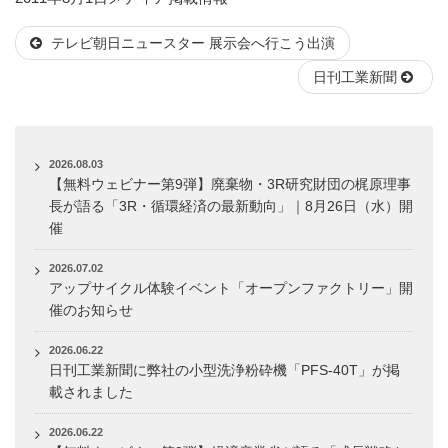
稿
テ
テレビ朝日ニュースター 展示会へ行こう出演
日:
ゴ
リ
日刊工業新聞
ー
2026.08.03
【無料ウェビナー第9弾】廃棄物・3R研究財団の梶原理事
長が語る「3R・循環経済の最新動向」｜8月26日（水）開
催
2026.07.02
アップサイクル体験イベント「オープンファクトリー」開
催のお知らせ
2026.06.22
日刊工業新聞に弊社の小型洗浄粉砕機「PFS-40T」が掲
載されました
2026.06.22