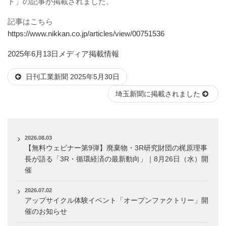
ト」の記事が掲載されました。
記事はこちら
https://www.nikkan.co.jp/articles/view/00751536
投
カ
2025年6月13日
メディア掲載情報
稿
テ
日刊工業新聞 2025年5月30日
日:
ゴ
リ
埼玉新聞に掲載されました
ー
2026.08.03
【無料ウェビナー第9弾】廃棄物・3R研究財団の梶原理事
長が語る「3R・循環経済の最新動向」｜8月26日（水）開
催
2026.07.02
アップサイクル体験イベント「オープンファクトリー」開
催のお知らせ