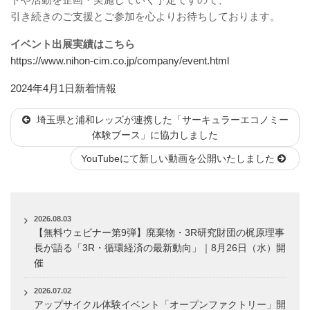
引き続きのご支援とご参加を心よりお待ちしております。
イベント出展実績はこちら
https://www.nihon-cim.co.jp/company/event.html
投
カ
2024年4月1日
新着情報
稿
テ
埼玉県と浦和レッズが連携した「サーキュラーエコノミー
日:
ゴ
体験ブース」に協力しました
リ
ー
YouTubeにて新しい動画を公開いたしました
2026.08.03
【無料ウェビナー第9弾】廃棄物・3R研究財団の梶原理事
長が語る「3R・循環経済の最新動向」｜8月26日（水）開
催
2026.07.02
アップサイクル体験イベント「オープンファクトリー」開