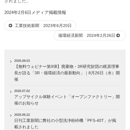
されました。
投
カ
2024年2月6日
メディア掲載情報
稿
テ
工業技術新聞 2023年6月20日
日:
ゴ
リ
循環経済新聞 2024年2月26日
ー
2026.08.03
【無料ウェビナー第9弾】廃棄物・3R研究財団の梶原理事
長が語る「3R・循環経済の最新動向」｜8月26日（水）開
催
2026.07.02
アップサイクル体験イベント「オープンファクトリー」開
催のお知らせ
2026.06.22
日刊工業新聞に弊社の小型洗浄粉砕機「PFS-40T」が掲
載されました