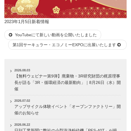
投
カ
2023年1月5日
新着情報
稿
テ
YouTubeにて新しい動画を公開いたしました
日:
ゴ
リ
第1回サーキュラー・エコノミーEXPOに出展いたします
ー
2026.08.03
【無料ウェビナー第9弾】廃棄物・3R研究財団の梶原理事
長が語る「3R・循環経済の最新動向」｜8月26日（水）開
催
2026.07.02
アップサイクル体験イベント「オープンファクトリー」開
催のお知らせ
2026.06.22
日刊工業新聞に弊社の小型洗浄粉砕機「PFS-40T」が掲