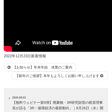
投
カ
2022年12月23日
新着情報
稿
テ
【お知らせ】年末年始 休業のご案内
日:
ゴ
リ
【新年のご挨拶】本年もよろしくお願い申し上げます
ー
2026.08.03
【無料ウェビナー第9弾】廃棄物・3R研究財団の梶原理事
長が語る「3R・循環経済の最新動向」｜8月26日（水）開