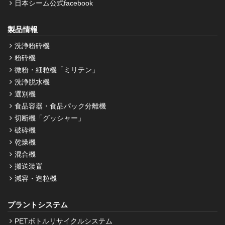
日本シーム公式facebook
製品情報
洗浄粉砕機
粉砕機
微粉・細粒機「ミリテン」
洗浄脱水機
選別機
食品容器・食品パック分離機
切断機「グッシャー」
破砕機
乾燥機
混合機
搬送装置
減容・造粒機
プラントシステム
PETボトルリサイクルシステム