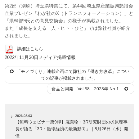
第2部（別刷）埼玉県特集にて、第44回埼玉県産業振興懇談会
企業プレゼン「わが社のX（トランスフォーメーション）」と
「県幹部9氏との意見交換会」の様子が掲載されました。
また「成長を支える 人・ヒト・ひと」では弊社社員が紹介
されました。
詳細はこちら
投
カ
2022年11月30日
メディア掲載情報
稿
テ
「モノづくり」連載企画にて弊社の「働き方改革」につい
日:
ゴ
ての記事が掲載されました。
リ
ー
食品と開発 Vol.58 2023年 No.1
2026.08.03
【無料ウェビナー第9弾】廃棄物・3R研究財団の梶原理事
長が語る「3R・循環経済の最新動向」｜8月26日（水）開
催