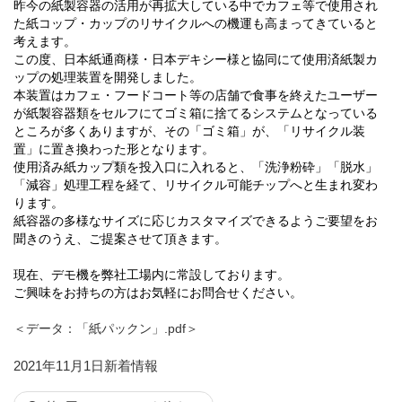
昨今の紙製容器の活用が再拡大している中でカフェ等で使用され
た紙コップ・カップのリサイクルへの機運も高まってきていると
考えます。
この度、日本紙通商様・日本デキシー様と協同にて使用済紙製カ
ップの処理装置を開発しました。
本装置はカフェ・フードコート等の店舗で食事を終えたユーザー
が紙製容器類をセルフにてゴミ箱に捨てるシステムとなっている
ところが多くありますが、その「ゴミ箱」が、「リサイクル装
置」に置き換わった形となります。
使用済み紙カップ類を投入口に入れると、「洗浄粉砕」「脱水」
「減容」処理工程を経て、リサイクル可能チップへと生まれ変わ
ります。
紙容器の多様なサイズに応じカスタマイズできるようご要望をお
聞きのうえ、ご提案させて頂きます。
現在、デモ機を弊社工場内に常設しております。
ご興味をお持ちの方はお気軽にお問合せください。
＜データ：「紙パックン」.pdf＞
投
カ
2021年11月1日
新着情報
稿
テ