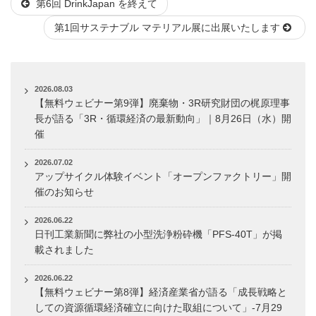
第6回 DrinkJapan を終えて
日:
ゴ
リ
第1回サステナブル マテリアル展に出展いたします
ー
2026.08.03
【無料ウェビナー第9弾】廃棄物・3R研究財団の梶原理事
長が語る「3R・循環経済の最新動向」｜8月26日（水）開
催
2026.07.02
アップサイクル体験イベント「オープンファクトリー」開
催のお知らせ
2026.06.22
日刊工業新聞に弊社の小型洗浄粉砕機「PFS-40T」が掲
載されました
2026.06.22
【無料ウェビナー第8弾】経済産業省が語る「成長戦略と
しての資源循環経済確立に向けた取組について」-7月29