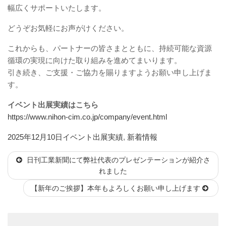
幅広くサポートいたします。
どうぞお気軽にお声がけください。
これからも、パートナーの皆さまとともに、持続可能な資源
循環の実現に向けた取り組みを進めてまいります。
引き続き、ご支援・ご協力を賜りますようお願い申し上げま
す。
イベント出展実績はこちら
https://www.nihon-cim.co.jp/company/event.html
投
カ
2025年12月10日
イベント出展実績
,
新着情報
稿
テ
日刊工業新聞にて弊社代表のプレゼンテーションが紹介さ
日:
ゴ
れました
リ
ー
【新年のご挨拶】本年もよろしくお願い申し上げます