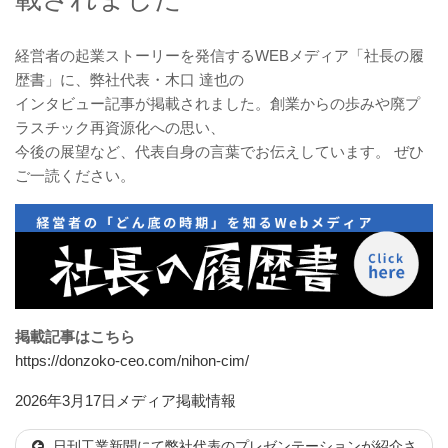
経営者の起業ストーリーを発信するWEBメディア「社長の履
歴書」に、弊社代表・木口 達也の
インタビュー記事が掲載されました。創業からの歩みや廃プ
ラスチック再資源化への思い、
今後の展望など、代表自身の言葉でお伝えしています。 ぜひ
ご一読ください。
掲載記事はこちら
https://donzoko-ceo.com/nihon-cim/
投
カ
2026年3月17日
メディア掲載情報
稿
テ
日刊工業新聞にて弊社代表のプレゼンテーションが紹介さ
日:
ゴ