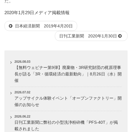
た。
投
カ
2020年1月29日
メディア掲載情報
稿
テ
日本経済新聞 2019年4月20日
日:
ゴ
リ
日刊工業新聞 2020年1月30日
ー
2026.08.03
【無料ウェビナー第9弾】廃棄物・3R研究財団の梶原理事
長が語る「3R・循環経済の最新動向」｜8月26日（水）開
催
2026.07.02
アップサイクル体験イベント「オープンファクトリー」開
催のお知らせ
2026.06.22
日刊工業新聞に弊社の小型洗浄粉砕機「PFS-40T」が掲
載されました