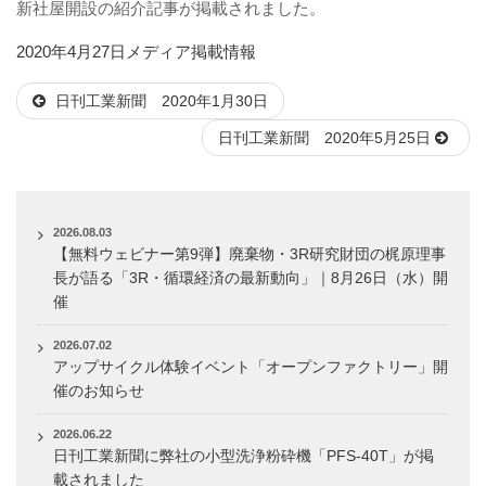
新社屋開設の紹介記事が掲載されました。
投
カ
2020年4月27日
メディア掲載情報
稿
テ
日刊工業新聞 2020年1月30日
日:
ゴ
リ
日刊工業新聞 2020年5月25日
ー
2026.08.03
【無料ウェビナー第9弾】廃棄物・3R研究財団の梶原理事
長が語る「3R・循環経済の最新動向」｜8月26日（水）開
催
2026.07.02
アップサイクル体験イベント「オープンファクトリー」開
催のお知らせ
2026.06.22
日刊工業新聞に弊社の小型洗浄粉砕機「PFS-40T」が掲
載されました