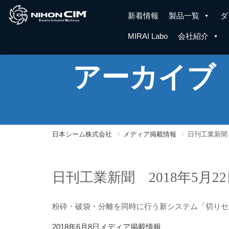
新着情報
製品一覧
ダ
MIRAI Labo
会社紹介
アーカイブ
日本シーム株式会社
メディア掲載情報
日刊工業新聞 
日刊工業新聞 2018年5月2
粉砕・破袋・分離を同時に行う新システム「切りセ
投
カ
2018年6月8日
メディア掲載情報