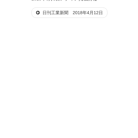
稿
テ
日刊工業新聞 2018年4月12日
日:
ゴ
リ
ー