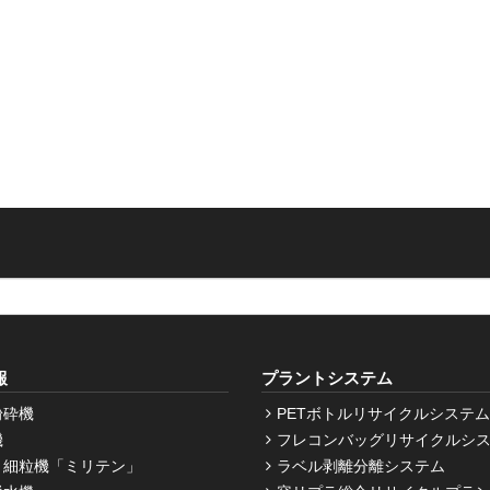
報
プラントシステム
粉砕機
PETボトルリサイクルシステム
機
フレコンバッグリサイクルシ
・細粒機「ミリテン」
ラベル剥離分離システム