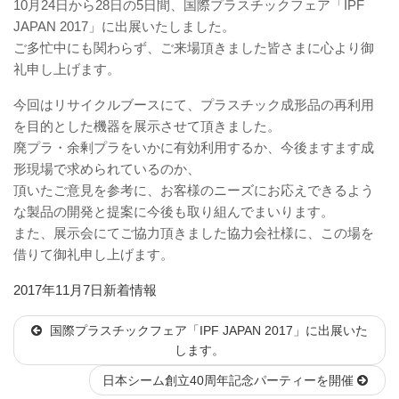
10月24日から28日の5日間、国際プラスチックフェア「IPF
JAPAN 2017」に出展いたしました。
ご多忙中にも関わらず、ご来場頂きました皆さまに心より御
礼申し上げます。
今回はリサイクルブースにて、プラスチック成形品の再利用
を目的とした機器を展示させて頂きました。
廃プラ・余剰プラをいかに有効利用するか、今後ますます成
形現場で求められているのか、
頂いたご意見を参考に、お客様のニーズにお応えできるよう
な製品の開発と提案に今後も取り組んでまいります。
また、展示会にてご協力頂きました協力会社様に、この場を
借りて御礼申し上げます。
投
カ
2017年11月7日
新着情報
稿
テ
国際プラスチックフェア「IPF JAPAN 2017」に出展いた
日:
ゴ
します。
リ
ー
日本シーム創立40周年記念パーティーを開催