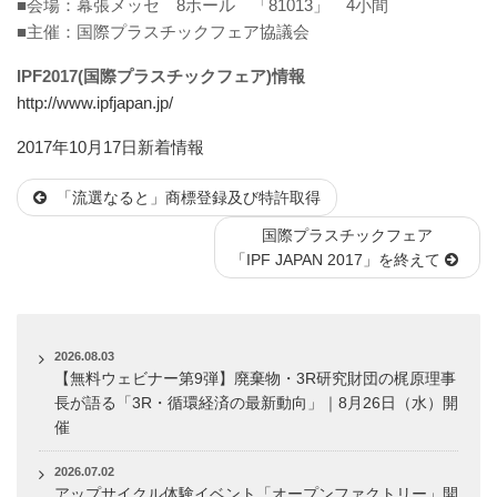
■会場：幕張メッセ 8ホール 「81013」 4小間
■主催：国際プラスチックフェア協議会
IPF2017(国際プラスチックフェア)情報
http://www.ipfjapan.jp/
投
カ
2017年10月17日
新着情報
稿
テ
「流選なると」商標登録及び特許取得
日:
ゴ
リ
国際プラスチックフェア
ー
「IPF JAPAN 2017」を終えて
2026.08.03
【無料ウェビナー第9弾】廃棄物・3R研究財団の梶原理事
長が語る「3R・循環経済の最新動向」｜8月26日（水）開
催
2026.07.02
アップサイクル体験イベント「オープンファクトリー」開