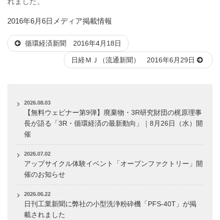
れました。
投
カ
2016年6月6日
メディア掲載情報
稿
テ
循環経済新聞 2016年4月18日
日:
ゴ
リ
日経ＭＪ（流通新聞） 2016年6月29日
ー
2026.08.03
【無料ウェビナー第9弾】廃棄物・3R研究財団の梶原理事
長が語る「3R・循環経済の最新動向」｜8月26日（水）開
催
2026.07.02
アップサイクル体験イベント「オープンファクトリー」開
催のお知らせ
2026.06.22
日刊工業新聞に弊社の小型洗浄粉砕機「PFS-40T」が掲
載されました