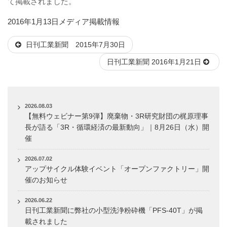
て掲載されました。
投
カ
2016年1月13日
メディア掲載情報
稿
テ
日刊工業新聞 2015年7月30日
日:
ゴ
リ
日刊工業新聞 2016年1月21日
ー
2026.08.03
【無料ウェビナー第9弾】廃棄物・3R研究財団の梶原理事
長が語る「3R・循環経済の最新動向」｜8月26日（水）開
催
2026.07.02
アップサイクル体験イベント「オープンファクトリー」開
催のお知らせ
2026.06.22
日刊工業新聞に弊社の小型洗浄粉砕機「PFS-40T」が掲
載されました