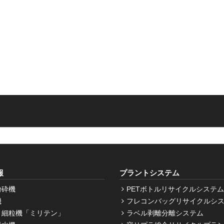
報
プラントシステム
粉砕機
PETボトルリサイクルシステム
機
フレコンバッグリサイクルシ
・細粒機「ミリテン」
ラベル剥離分離システム