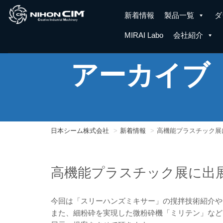
新着情報
製品一覧
ダ
MIRAI Labo
会社紹介
アーカイブ
日本シーム株式会社
新着情報
高機能プラスチック展
高機能プラスチック展に出
今回は「スリーハンズミキサー」の撹拌技術紹介や
また、細粉砕を実現した微粉砕機「ミリテン」など