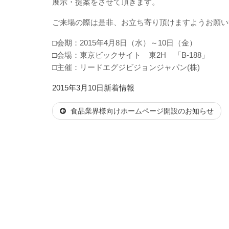
展示・提案をさせて頂きます。
ご来場の際は是非、お立ち寄り頂けますようお願い
□会期：2015年4月8日（水）～10日（金）
□会場：東京ビックサイト 東2H 「B-188」
□主催：リードエグジビジョンジャパン(株)
投
カ
2015年3月10日
新着情報
稿
テ
食品業界様向けホームページ開設のお知らせ
日:
ゴ
リ
ー