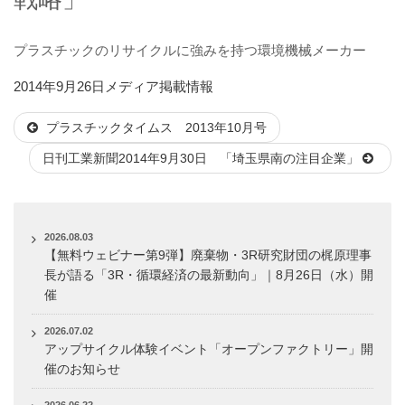
プラスチックのリサイクルに強みを持つ環境機械メーカー
投
カ
2014年9月26日
メディア掲載情報
稿
テ
プラスチックタイムス 2013年10月号
日:
ゴ
リ
日刊工業新聞2014年9月30日 「埼玉県南の注目企業」
ー
2026.08.03
【無料ウェビナー第9弾】廃棄物・3R研究財団の梶原理事
長が語る「3R・循環経済の最新動向」｜8月26日（水）開
催
2026.07.02
アップサイクル体験イベント「オープンファクトリー」開
催のお知らせ