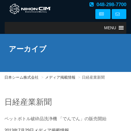
048-298-7700
MENU
アーカイブ
日本シーム株式会社
メディア掲載情報
日経産業新聞
日経産業新聞
ペットボトル破砕品洗浄機 「でんでん」の販売開始
投
カ
2013年7月29日
メディア掲載情報