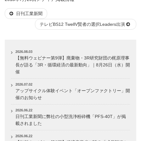
稿
テ
日刊工業新聞
日:
ゴ
リ
テレビBS12 TwellV賢者の選択Leaders出演
ー
2026.08.03
【無料ウェビナー第9弾】廃棄物・3R研究財団の梶原理事
長が語る「3R・循環経済の最新動向」｜8月26日（水）開
催
2026.07.02
アップサイクル体験イベント「オープンファクトリー」開
催のお知らせ
2026.06.22
日刊工業新聞に弊社の小型洗浄粉砕機「PFS-40T」が掲
載されました
2026.06.22