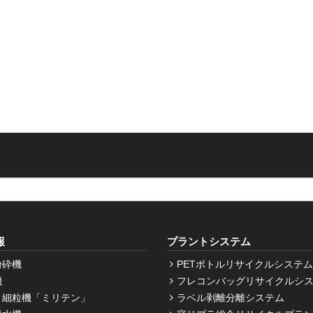
報
プラントシステム
粉砕機
PETボトルリサイクルシステム
機
フレコンバッグリサイクルシ
・細粒機「ミリテン」
ラベル剥離分離システム