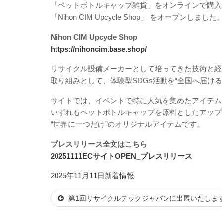
「ペットボトルキャップ雑貨」をオンラインで購入
「Nihon CIM Upcycle Shop」 をオープンしました
Nihon CIM Upcycle Shop
https://nihoncim.base.shop/
リサイクル設備メーカーとして培ってきた技術と経
取り組みとして、体験型SDGs活動を“全国へ届け
サイトでは、イベントで特に人気を集めたアイテム
いずれもペットボトルキャップを原料としたアップ
“世界に一つだけ”のオリジナルアイテムです。
プレスリリース全文はこちら
20251111ECサイトOPEN_プレスリリース
投
カ
2025年11月11日
新着情報
稿
テ
第1回リサイクルテックジャパンに出展いたしま
日:
ゴ
リ