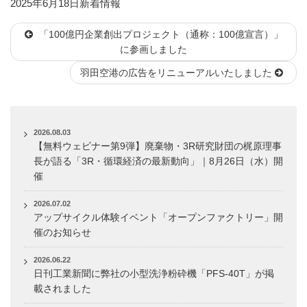
投
カ
2025年6月18日
新着情報
稿
テ
「100億円企業創出プロジェクト（通称：100億宣言）」
日:
ゴ
に参画しました
リ
ー
羽田空港の広告をリニューアルいたしました
2026.08.03
【無料ウェビナー第9弾】廃棄物・3R研究財団の梶原理事
長が語る「3R・循環経済の最新動向」｜8月26日（水）開
催
2026.07.02
アップサイクル体験イベント「オープンファクトリー」開
催のお知らせ
2026.06.22
日刊工業新聞に弊社の小型洗浄粉砕機「PFS-40T」が掲
載されました