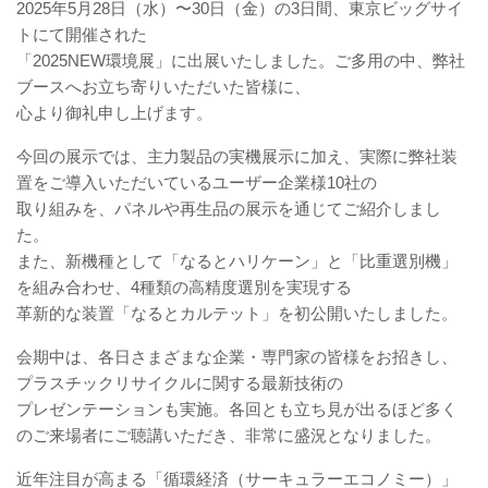
2025年5月28日（水）〜30日（金）の3日間、東京ビッグサイ
トにて開催された
「2025NEW環境展」に出展いたしました。ご多用の中、弊社
ブースへお立ち寄りいただいた皆様に、
心より御礼申し上げます。
今回の展示では、主力製品の実機展示に加え、実際に弊社装
置をご導入いただいているユーザー企業様10社の
取り組みを、パネルや再生品の展示を通じてご紹介しまし
た。
また、新機種として「なるとハリケーン」と「比重選別機」
を組み合わせ、4種類の高精度選別を実現する
革新的な装置「なるとカルテット」を初公開いたしました。
会期中は、各日さまざまな企業・専門家の皆様をお招きし、
プラスチックリサイクルに関する最新技術の
プレゼンテーションも実施。各回とも立ち見が出るほど多く
のご来場者にご聴講いただき、非常に盛況となりました。
近年注目が高まる「循環経済（サーキュラーエコノミー）」