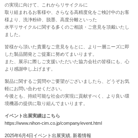
の実現に向けて、これからリサイクルに
取り組まれるお客様や、さらなる高精度化をご検討中のお客
様より、洗浄粉砕、脱墨、高度分離といった
水平リサイクルに関する多くのご相談・ご意見を頂戴いたし
ました。
皆様から頂いた貴重なご意見をもとに、より一層ニーズに即
した製品開発とご提案に努めてまいります。
また、展示に際しご支援いただいた協力会社の皆様にも、心
より感謝申し上げます。
製品に関するご質問やご要望がございましたら、どうぞお気
軽にお問い合わせください。
今後とも、持続可能な社会の実現に貢献すべく、より良い環
境機器の提供に取り組んでまいります。
イベント出展実績はこちら
https://www.nihon-cim.co.jp/company/event.html
投
カ
2025年6月4日
イベント出展実績
,
新着情報