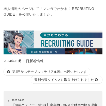
求人情報のページにて「マンガでわかる！ RECRUITING
GUIDE」を公開いたしました。
投
カ
2024年10月11日
新着情報
稿
テ
第4回サステナブルマテリアル展に出展いたします
日:
ゴ
リ
週刊包装タイムスに取り上げられました
ー
2026.08.03
【無料ウェビナー第9弾】廃棄物・3R研究財団の梶原理事