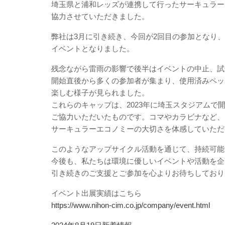
埼玉県と浦和レッズが連携して行ったサーキュラー
協力させていただきました。
弊社は3月に引き続き、今回が2回目の参加となり
イベントとなりました。
残念ながら雷雨の影響で後半はイベントの中止、試
開始直後から多くの参加者が集まり、使用済みペッ
楽しむ様子が見られました。
これらのキャップは、2023年に埼玉スタジアムで
ご協力いただいたものです。コマやカラビナなど、
サーキュラーエコノミーの大切さを体感していただ
このようなアップサイクル活動を通じて、持続可能
今後も、私たちは環境に優しいイベントや活動を企
引き続きのご支援とご参加を心よりお待ちしており
イベント出展実績はこちら
https://www.nihon-cim.co.jp/company/event.html
投
カ