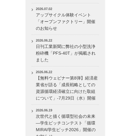
2026.07.02
アップサイクル体験イベント
「オープンファクトリー」開催
のお知らせ
2026.06.22
日刊工業新聞に弊社の小型洗浄
粉砕機「PFS-40T」が掲載され
ました
2026.06.22
【無料ウェビナー第8弾】経済産
業省が語る「成長戦略としての
資源循環経済確立に向けた取組
について」-7月29日（水）開催
2026.06.19
次世代と描く循環型社会の未来
―学生ピッチコンテスト「循環
MIRAI学生ピッチ2026」開催の