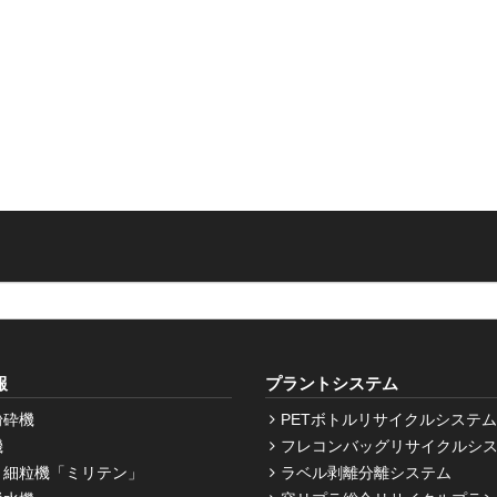
報
プラントシステム
粉砕機
PETボトルリサイクルシステム
機
フレコンバッグリサイクルシ
・細粒機「ミリテン」
ラベル剥離分離システム