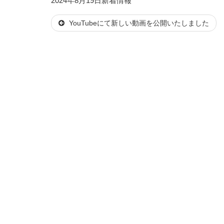
2024年8月19日
新着情報
稿
テ
YouTubeにて新しい動画を公開いたしました
日:
ゴ
リ
ー