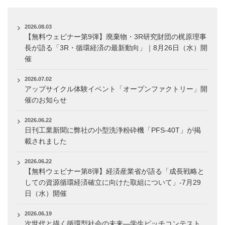
2026.08.03
【無料ウェビナー第9弾】廃棄物・3R研究財団の梶原理事
長が語る「3R・循環経済の最新動向」｜8月26日（水）開
催
2026.07.02
アップサイクル体験イベント「オープンファクトリー」開
催のお知らせ
2026.06.22
日刊工業新聞に弊社の小型洗浄粉砕機「PFS-40T」が掲
載されました
2026.06.22
【無料ウェビナー第8弾】経済産業省が語る「成長戦略と
しての資源循環経済確立に向けた取組について」-7月29
日（水）開催
2026.06.19
次世代と描く循環型社会の未来―学生ピッチコンテスト