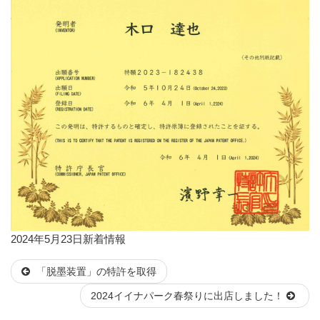
投
カ
2024年5月23日
新着情報
稿
テ
「脱墨装置」の特許を取得
日:
ゴ
リ
2024イイナパーク春祭りに出店しました！
ー