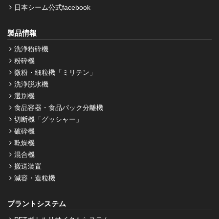
日本シーム公式facebook
製品情報
洗浄粉砕機
粉砕機
微粉・細粒機「ミリテン」
洗浄脱水機
選別機
食品容器・食品パック分離機
切断機「グッシャー」
破砕機
乾燥機
混合機
搬送装置
減容・造粒機
プラントシステム