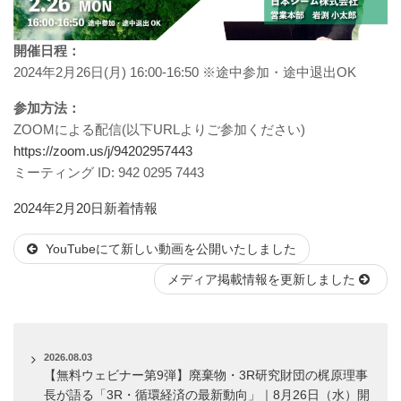
開催日程：
2024年2月26日(月) 16:00-16:50 ※途中参加・途中退出OK
参加方法：
ZOOMによる配信(以下URLよりご参加ください)
https://zoom.us/j/94202957443
ミーティング ID: 942 0295 7443
投
カ
2024年2月20日
新着情報
稿
テ
YouTubeにて新しい動画を公開いたしました
日:
ゴ
リ
メディア掲載情報を更新しました
ー
2026.08.03
【無料ウェビナー第9弾】廃棄物・3R研究財団の梶原理事
長が語る「3R・循環経済の最新動向」｜8月26日（水）開