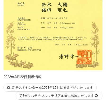
投
カ
2023年8月22日
新着情報
稿
テ
新テストセンターを2023年12月に操業開始いたします
日:
ゴ
リ
第3回サステナブルマテリアル展に出展いたします
ー