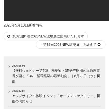
投
カ
2023年5月10日
新着情報
稿
テ
第32回開催 2023NEW環境展に出展いたします
日:
ゴ
リ
「第32回2023NEW環境展」を終えて
ー
2026.08.03
【無料ウェビナー第9弾】廃棄物・3R研究財団の梶原理事
長が語る「3R・循環経済の最新動向」｜8月26日（水）開
催
2026.07.02
アップサイクル体験イベント「オープンファクトリー」開
催のお知らせ