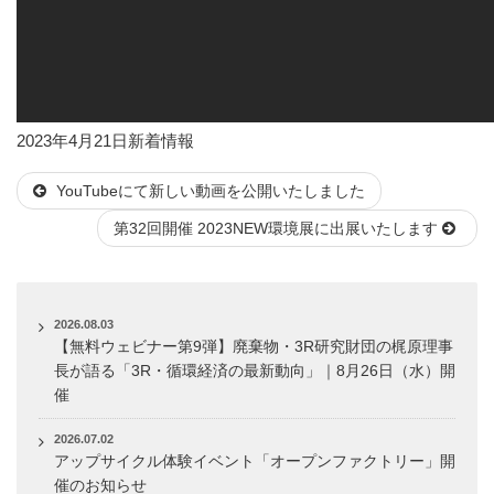
投
カ
2023年4月21日
新着情報
稿
テ
YouTubeにて新しい動画を公開いたしました
日:
ゴ
リ
第32回開催 2023NEW環境展に出展いたします
ー
2026.08.03
【無料ウェビナー第9弾】廃棄物・3R研究財団の梶原理事
長が語る「3R・循環経済の最新動向」｜8月26日（水）開
催
2026.07.02
アップサイクル体験イベント「オープンファクトリー」開
催のお知らせ