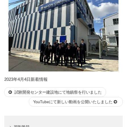
投
カ
2023年4月4日
新着情報
稿
テ
試験開発センター建設地にて地鎮祭を行いました
日:
ゴ
リ
YouTubeにて新しい動画を公開いたしました
ー
2026.08.03