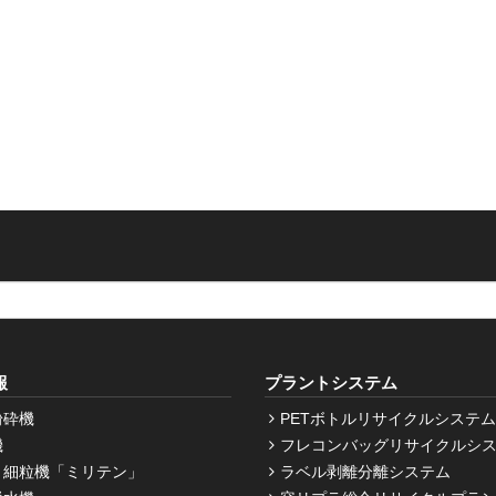
報
プラントシステム
粉砕機
PETボトルリサイクルシステム
機
フレコンバッグリサイクルシ
・細粒機「ミリテン」
ラベル剥離分離システム