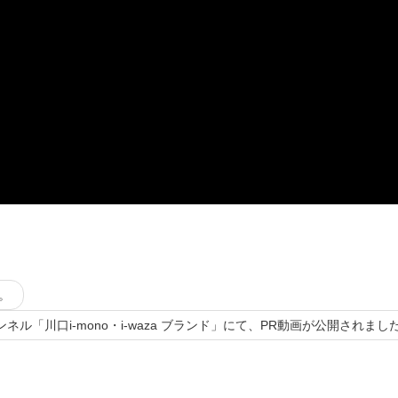
。
ャンネル「川口i-mono・i-waza ブランド」にて、PR動画が公開されまし