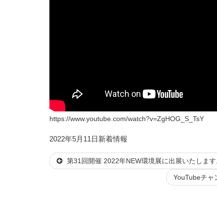
https://www.youtube.com/watch?v=ZgHOG_S_TsY
投
カ
2022年5月11日
新着情報
稿
テ
第31回開催 2022年NEW環境展に出展いたします
日:
ゴ
リ
YouTubeチ
ー