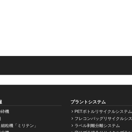
報
プラントシステム
粉砕機
PETボトルリサイクルシステム
機
フレコンバッグリサイクルシ
・細粒機「ミリテン」
ラベル剥離分離システム