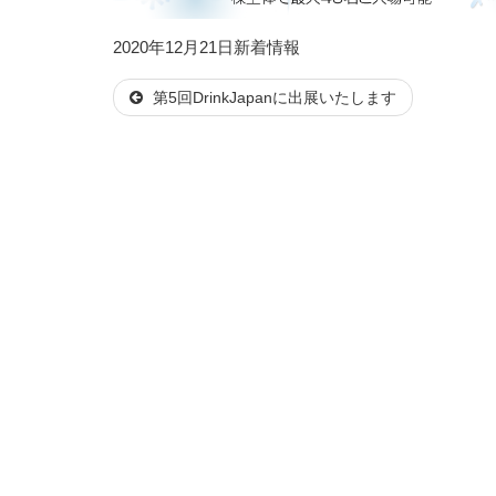
投
カ
2020年12月21日
新着情報
稿
テ
第5回DrinkJapanに出展いたします
日:
ゴ
リ
ー