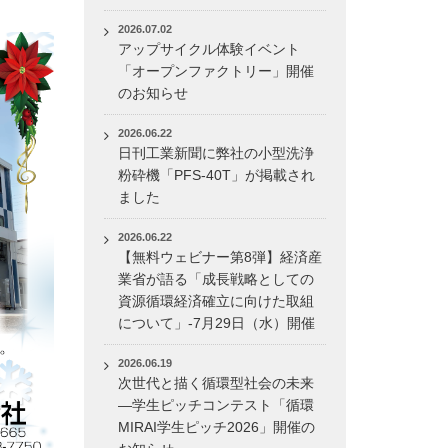
2026.07.02
アップサイクル体験イベント
「オープンファクトリー」開催
のお知らせ
2026.06.22
日刊工業新聞に弊社の小型洗浄
粉砕機「PFS-40T」が掲載され
ました
2026.06.22
【無料ウェビナー第8弾】経済産
業省が語る「成長戦略としての
資源循環経済確立に向けた取組
について」-7月29日（水）開催
2026.06.19
次世代と描く循環型社会の未来
―学生ピッチコンテスト「循環
MIRAI学生ピッチ2026」開催の