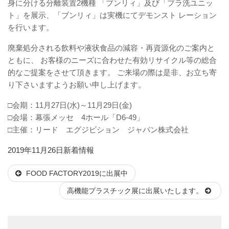
身に分ける分離装置2機種 「ブンリィ」及び「プラ洗ユニッ
ト」を展示、「ブンリィ」は実機にてデモンスト レーション
を行います。
廃棄処分される飲料や液状食品の減容・再資源化のご案内と
ともに、 お客様のニーズに合わせた有効リサイクル等の総合
的なご提案をさせて頂きます。 ご来場の際は是非、お立ち寄
り下さいますようお願い申し上げます。
□会期：11月27日(水)～11月29日(金)
□会場：幕張メッセ 4ホール「D6-49」
□主催：リード エグジビション ジャパン株式会社
投
カ
2019年11月26日
新着情報
稿
テ
FOOD FACTORY2019に出展中
日:
ゴ
リ
高機能プラスチック展に出展いたします。
ー