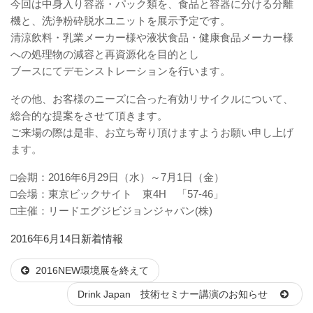
今回は中身入り容器・パック類を、食品と容器に分ける分離
機と、洗浄粉砕脱水ユニットを展示予定です。
清涼飲料・乳業メーカー様や液状食品・健康食品メーカー様
への処理物の減容と再資源化を目的とし
ブースにてデモンストレーションを行います。
その他、お客様のニーズに合った有効リサイクルについて、
総合的な提案をさせて頂きます。
ご来場の際は是非、お立ち寄り頂けますようお願い申し上げ
ます。
□会期：2016年6月29日（水）～7月1日（金）
□会場：東京ビックサイト 東4H 「57-46」
□主催：リードエグジビジョンジャパン(株)
投
カ
2016年6月14日
新着情報
稿
テ
2016NEW環境展を終えて
日:
ゴ
リ
Drink Japan 技術セミナー講演のお知らせ
ー