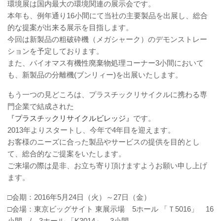
環境展は国内最大の環境関連の展示会です。
本年も、例年通り16小間にて当社の主要製品を出展し、総合
的な提案が出来る展示を目指します。
今回は新製品の粗破砕機（メガシャーク）のデモンストレー
ションを予定しております。
また、バイオマス有機性廃棄物処理コーナー3小間において
も、新製品の分離機(ブンリィー)を出展いたします。
もう一つの見どころは、プラスチックリサイクルに携わる専
門企業で結成された
『プラスチックリサイクルビレッジ』
です。
2013年よりスタートし、今年で4年目を迎えます。
お客様のニーズに合った製品やサービスの提供を目的とし
て、総合的なご提案をいたします。
ご来場の際は是非、お立ち寄り頂けますようお願い申し上げ
ます。
□会期：2016年5月24日（火）～27日（金）
□会場：東京ビッグサイト 東展示場 5ホール 「Ｔ5016」 16
小間 / 3ホール 「K3014」 3小間