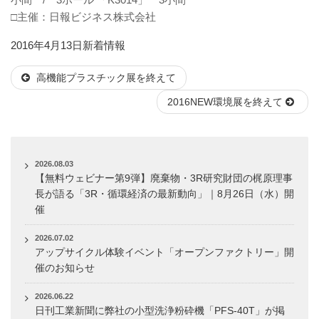
□主催：日報ビジネス株式会社
投
カ
2016年4月13日
新着情報
稿
テ
高機能プラスチック展を終えて
日:
ゴ
リ
2016NEW環境展を終えて
ー
2026.08.03
【無料ウェビナー第9弾】廃棄物・3R研究財団の梶原理事
長が語る「3R・循環経済の最新動向」｜8月26日（水）開
催
2026.07.02
アップサイクル体験イベント「オープンファクトリー」開
催のお知らせ
2026.06.22
日刊工業新聞に弊社の小型洗浄粉砕機「PFS-40T」が掲