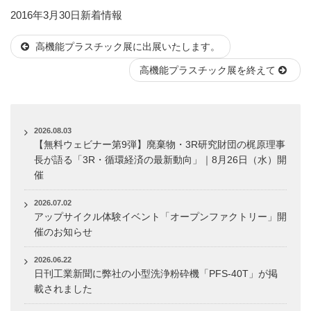
投
カ
2016年3月30日
新着情報
稿
テ
高機能プラスチック展に出展いたします。
日:
ゴ
リ
高機能プラスチック展を終えて
ー
2026.08.03
【無料ウェビナー第9弾】廃棄物・3R研究財団の梶原理事
長が語る「3R・循環経済の最新動向」｜8月26日（水）開
催
2026.07.02
アップサイクル体験イベント「オープンファクトリー」開
催のお知らせ
2026.06.22
日刊工業新聞に弊社の小型洗浄粉砕機「PFS-40T」が掲
載されました