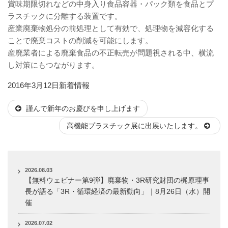
賞味期限切れなどの中身入り食品容器・パック類を食品とプ
ラスチックに分離する装置です。
産業廃棄物処分の前処理として有効で、処理物を減容化する
ことで廃棄コストの削減を可能にします。
産廃業者による廃棄食品の不正転売が問題視される中、横流
し対策にもつながります。
投
カ
2016年3月12日
新着情報
稿
テ
謹んで新年のお慶びを申し上げます
日:
ゴ
リ
高機能プラスチック展に出展いたします。
ー
2026.08.03
【無料ウェビナー第9弾】廃棄物・3R研究財団の梶原理事
長が語る「3R・循環経済の最新動向」｜8月26日（水）開
催
2026.07.02