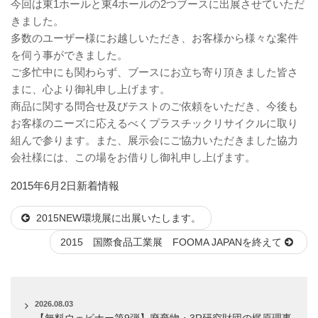
今回は東1ホールと東4ホールの2つブースに出展させていただ
きました。
多数のユーザー様にお越しいただき、お客様から様々な案件
を伺う事ができました。
ご多忙中にも関わらず、ブースにお立ち寄り頂きました皆さ
まに、心より御礼申し上げます。
商品に関する問合せ及びテストのご依頼をいただき、今後も
お客様のニーズに応えるべくプラスチックリサイクルに取り
組んで参ります。また、展示会にご協力いただきました協力
会社様には、この場をお借りし御礼申し上げます。
投
カ
2015年6月2日
新着情報
稿
テ
2015NEW環境展に出展いたします。
日:
ゴ
リ
2015 国際食品工業展 FOOMA JAPANを終えて
ー
2026.08.03