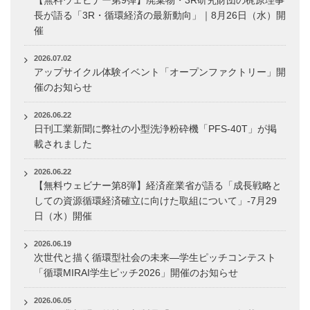
【無料ウェビナー第9弾】廃棄物・3R研究財団の梶原理事
長が語る「3R・循環経済の最新動向」｜8月26日（水）開
催
2026.07.02
アップサイクル体験イベント「オープンファクトリー」開
催のお知らせ
2026.06.22
日刊工業新聞に弊社の小型洗浄粉砕機「PFS-40T」が掲
載されました
2026.06.22
【無料ウェビナー第8弾】経済産業省が語る「成長戦略と
しての資源循環経済確立に向けた取組について」-7月29
日（水）開催
2026.06.19
次世代と描く循環型社会の未来―学生ピッチコンテスト
「循環MIRAI学生ピッチ2026」開催のお知らせ
2026.06.05