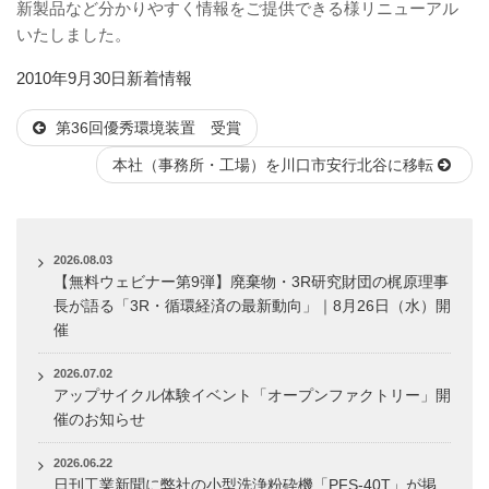
新製品など分かりやすく情報をご提供できる様リニューアル
いたしました。
投
カ
2010年9月30日
新着情報
稿
テ
第36回優秀環境装置 受賞
日:
ゴ
リ
本社（事務所・工場）を川口市安行北谷に移転
ー
2026.08.03
【無料ウェビナー第9弾】廃棄物・3R研究財団の梶原理事
長が語る「3R・循環経済の最新動向」｜8月26日（水）開
催
2026.07.02
アップサイクル体験イベント「オープンファクトリー」開
催のお知らせ
2026.06.22
日刊工業新聞に弊社の小型洗浄粉砕機「PFS-40T」が掲